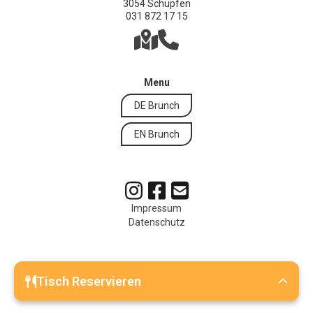
3054 Schüpfen
031 872 17 15


Menu
DE Brunch
EN Brunch
Impressum
Datenschutz
Tisch Reservieren

